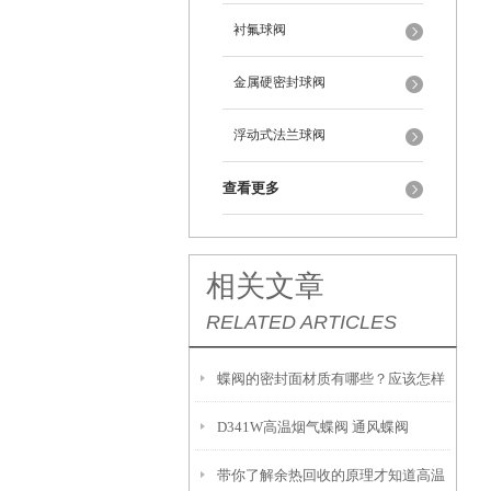
衬氟球阀
金属硬密封球阀
浮动式法兰球阀
查看更多
相关文章
RELATED ARTICLES
蝶阀的密封面材质有哪些？应该怎样
D341W高温烟气蝶阀 通风蝶阀
选择？
带你了解余热回收的原理才知道高温