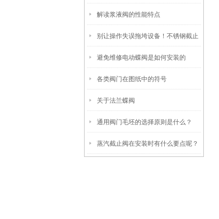
解读浆液阀的性能特点
蝶阀怎么选
别让操作失误拖垮设备！不锈钢截止
避免维修电动蝶阀是如何安装的
阀的核心注意事项一文说透
各类阀门在图纸中的符号
关于法兰蝶阀
通用阀门毛坯的选择原则是什么？
蒸汽截止阀在安装时有什么要点呢？