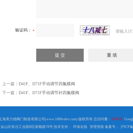
验证码：
请输入计
上一篇：
D41F、D71F手动调节四氟蝶阀
下一篇：
D41F、D71F手动调节衬四氟蝶阀
8 上海美力德阀门制造有限公司(www.1688valve.com) 版权所有 总访问量：
593470
Googl
金山区朱泾工业园B区新顺路78号 技术支持：
环保在线
管理登陆
备案号：
沪ICP备0