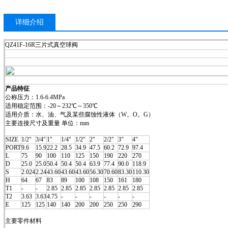
详细介绍
QZ41F-16R三片式真空球阀
产品特征
公称压力：1.6-6.4MPa
适用稳定范围：-20～232℃～350℃
适用介质：水、油、气及某些腐蚀性液体（W。O。G）
主要连接尺寸及重量 单位：mm
SIZE
1/2"
3/4"
1"
1/4"
1/2"
2"
2/2"
3"
4"
PORT
9.6
15.9
22.2
28.5
34.9
47.5
60.2
72.9
97.4
L
75
90
100
110
125
150
190
220
270
D
25.0
25.0
50.4
50.4
50.4
63.9
77.4
90.0
118.9
S
2.024
2.24
43.60
43.60
43.60
56.30
70.60
83.30
110.30
H
64
67
83
89
100
108
150
161
180
T1
-
-
2.85
2.85
2.85
2.85
2.85
2.85
2.85
T2
3.63
3.63
4.75
-
-
-
-
-
-
E
125
125
140
140
200
200
250
250
290
主要零件材料