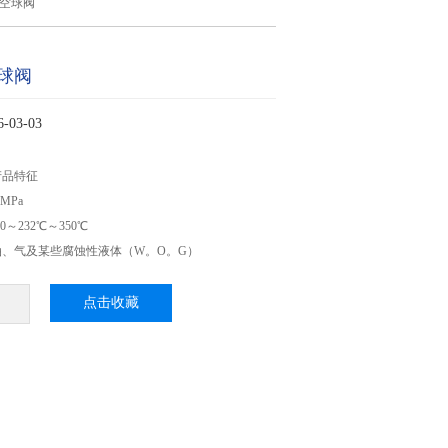
空球阀
球阀
03-03
产品特征
MPa
～232℃～350℃
、气及某些腐蚀性液体（W。O。G）
点击收藏