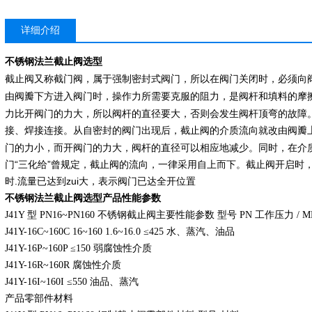
详细介绍
不锈钢法兰截止阀选型
又称截门阀，属于强制密封式阀门，所以在阀门关闭时，必须向
截止阀
由阀瓣下方进入
时，操作力所需要克服的阻力，是
和填料的摩
阀门
阀杆
力比开阀门的力大，所以阀杆的直径要大，否则会发生阀杆顶弯的故障
接、
连接。从自密封的阀门出现后，截止阀的介质流向就改由阀瓣
焊接
门的力小，而开阀门的力大，阀杆的直径可以相应地减少。同时，在介
门“三化给”曾规定，截止阀的流向，一律采用自上而下。截止阀开启时，
时.
已达到zui大，表示阀门已达全开位置
流量
不锈钢法兰截止阀选型
产品性能参数
J41Y 型 PN16~PN160 不锈钢截止阀主要性能参数 型号 PN 工作压力 / 
J41Y-16C~160C 16~160 1.6~16.0 ≤425 水、蒸汽、油品
J41Y-16P~160P ≤150 弱腐蚀性介质
J41Y-16R~160R 腐蚀性介质
J41Y-16I~160I ≤550 油品、蒸汽
产品零部件材料