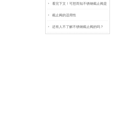
看完下文！可想而知不锈钢截止阀是
好的呢？
截止阀的适用性
多么的重要
还有人不了解不锈钢截止阀的吗？