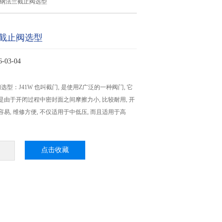
锈钢法兰截止阀选型
截止阀选型
03-04
型：J41W 也叫截门, 是使用Z广泛的一种阀门, 它
 是由于开闭过程中密封面之间摩擦力小, 比较耐用, 开
容易, 维修方便, 不仅适用于中低压, 而且适用于高
点击收藏