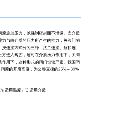
阀瓣施加压力，以强制密封面不泄漏。当
介质
擦力与由介质的压力所产生的推力，关阀门的
。按连接方式分为三种：法兰连接、丝扣连
上方进入阀腔，这时在介质压力作用下，关阀
质作用下，这种形式的阀门也较严密。我国阀
阀瓣的开启高度，为公称直径的25%～30%
MPa 适用温度 / ℃ 适用介质