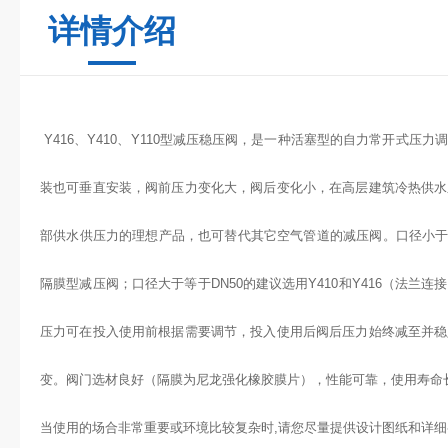
详情介绍
Y416、Y410、Y110型减压稳压阀，是一种活塞型的自力常开式压
装也可垂直安装，阀前压力变化大，阀后变化小，在高层建筑冷热供水
部供水供压力的理想产品，也可替代其它空气管道的减压阀。口径小于DN5
隔膜型减压阀；口径大于等于DN50的建议选用Y410和Y416（法兰
压力可在投入使用前根据需要调节，投入使用后阀后压力始终减至并稳
变。阀门选材良好（隔膜为尼龙强化橡胶膜片），性能可靠，使用寿命
当使用的场合非常重要或环境比较复杂时,请您尽量提供设计图纸和详