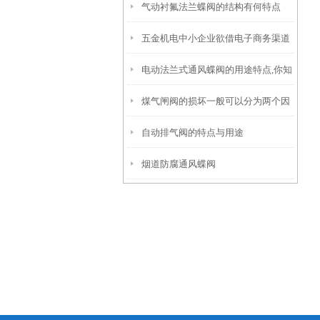
气动衬氟法兰蝶阀的结构有何特点
取代传统阀门呢？
五金机电中小企业欲借电子商务渠道
电动法兰式通风蝶阀的用途特点,你知
突破
煤气闸阀的损坏一般可以分为两个因
道吗？
自动排气阀的特点与用途
素：
烟道防腐通风蝶阀