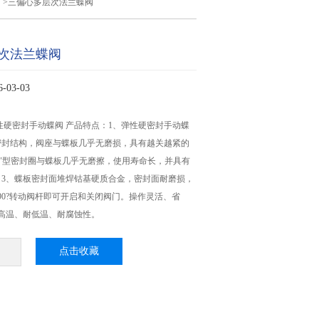
阀
>三偏心多层次法兰蝶阀
次法兰蝶阀
03-03
性硬密封手动蝶阀 产品特点：1、弹性硬密封手动蝶
密封结构，阀座与蝶板几乎无磨损，具有越关越紧的
U"型密封圈与蝶板几乎无磨擦，使用寿命长，并具有
；3、蝶板密封面堆焊钴基硬质合金，密封面耐磨损，
90?转动阀杆即可开启和关闭阀门。操作灵活、省
高温、耐低温、耐腐蚀性。
点击收藏