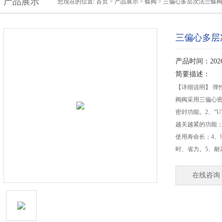
产品展示
您现在的位置:
首页
>
产品展示
>
蝶阀
>
三偏心多层次法兰蝶
三偏心多层
产品时间：2026-
简要描述：
【详细说明】 弹
阀阀采用三偏心
密封功能。2、“
越关越紧的功能
使用寿命长；4、
时、省力。5、耐
在线咨询