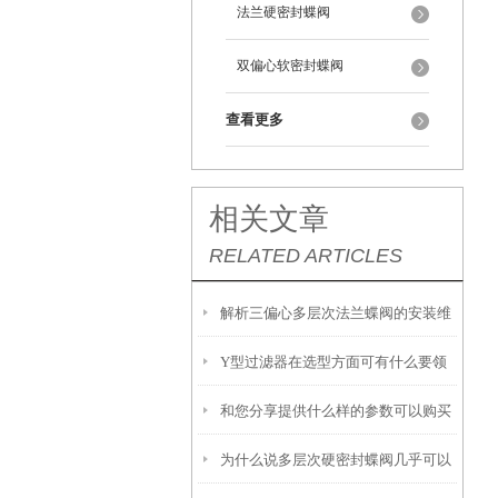
法兰硬密封蝶阀
双偏心软密封蝶阀
查看更多
相关文章
RELATED ARTICLES
解析三偏心多层次法兰蝶阀的安装维
Y型过滤器在选型方面可有什么要领
护说明及结构特点
和您分享提供什么样的参数可以购买
呢？
为什么说多层次硬密封蝶阀几乎可以
电动球阀