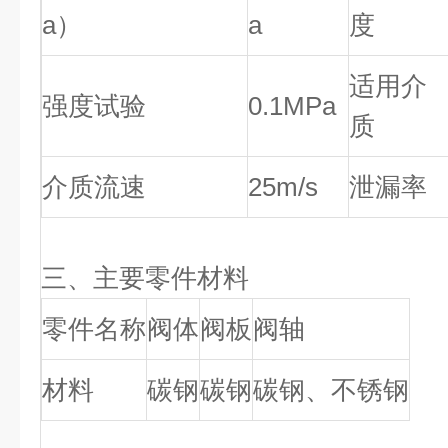
a）
a
度
适用介
强度试验
0.1MPa
质
介质流速
25m/s
泄漏率
三、
主要零件材料
零件名称
阀体
阀板
阀轴
材料
碳钢
碳钢
碳钢、不锈钢