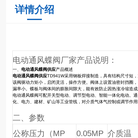
详情介绍
电动通风蝶阀厂家产品说明：
一、
电动通风蝶阀供应
产品概述
电动通风蝶阀供应
TD941W采用钢板焊接制造，具有结构尺寸短
该阀驱动力矩小，启闭灵活，操作方便。阀体上设置油密封挡圈，
漏率小。蝶板与阀体间的膨胀间隙大，能有效防止因热涨冷缩造成
电动通风蝶阀可配开关型电动、调节型电动、智能一体化电动。通
化、电力、建材、矿山等工业管线，对介质气体气控制或调节作用
二、
参数
公称压力（MP
0.05MP
介质温