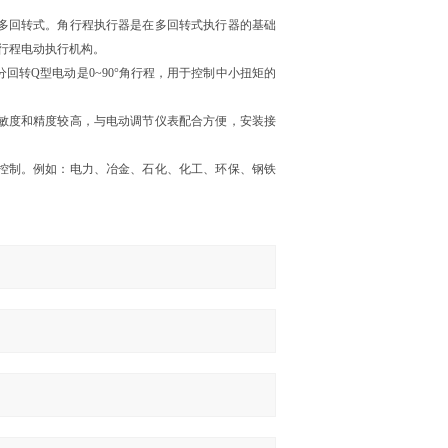
多回转式。角行程执行器是在多回转式执行器的基础
角行程电动执行机构。
转Q型电动是0~90°角行程，用于控制中小扭矩的
敏度和精度较高，与电动调节仪表配合方便，安装接
控制。例如：电力、冶金、石化、化工、环保、钢铁