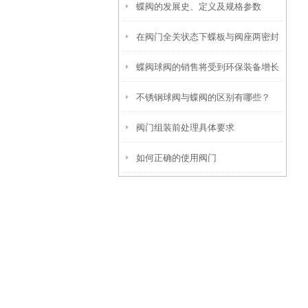
蝶阀的发展史、定义及规格参数
在阀门全关状态下蝶板与阀座两密封
蝶阀球阀的销售将受到环保装备增长
不锈钢球阀与蝶阀的区别有哪些？
的拉动
阀门组装前处理具体要求
如何正确的使用阀门