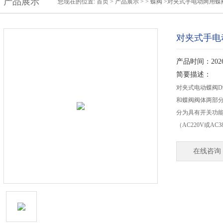
产品展示
您现在的位置:
首页
>
产品展示
> >
蝶阀
>对夹式手电动两用蝶
对夹式手电
产品时间：2026-
简要描述：
对夹式电动蝶阀D
和蝶阀阀体两部
分为具有开关功
（AC220V或A
在线咨询