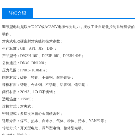
详细介绍
调节型电动是以AC220V或AC380V电源作为动力，接收工业自动化控制系统预设的
动作。
对夹式电动硬密封对夹蝶阀技术参数：
生产标准：GB、API、JIS、DIN；
产品型号：D973H-16C、D973F-16C、D973H-40P；
公称通径：DN40~DN1200；
压力范围：PN0.6~10.0MPa；
阀体材质：碳钢、铸钢、不锈钢、耐热钢等；
蝶板材质：铸钢、合金钢、不锈钢、铝青铜、铬钼钢；
阀杆材质：2Cr13、1Cr13不锈钢；
适用温度：≤550℃；
连接方式：对夹式；
密封型式：多层次三偏心金属硬密封；
适用介质：煤气、热水、自来水、气体、粉体、污水、YAN气等；
传动方式：开关型电动、调节型电动、整体型电动。