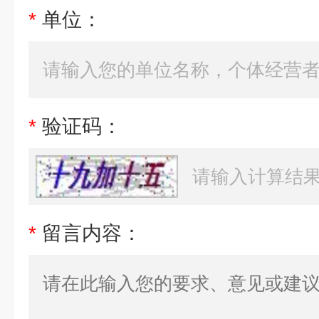
*
单位：
*
验证码：
*
留言内容：