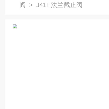
阀
> J41H法兰截止阀