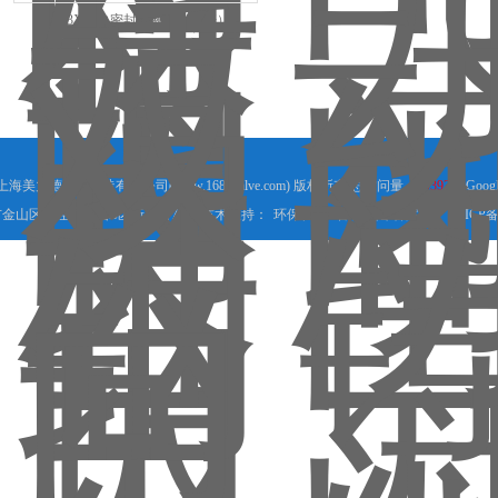
PZ73X双向密封浆液阀（明杆）
8 上海美力德阀门制造有限公司(www.1688valve.com) 版权所有 总访问量：
593934
Googl
金山区朱泾工业园B区新顺路78号 技术支持：
环保在线
管理登陆
备案号：
沪ICP备0