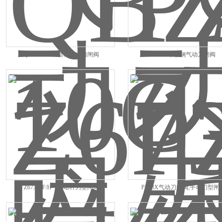
QBZ73X-10C暗杆对夹刀闸阀
PZ73X不锈钢气动刀闸阀
Z673X/F/H气动暗杆刀型闸阀
PZ73X气动刀闸阀,手动刀型闸