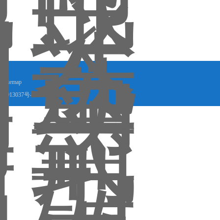
eSitemap
8013037号-2