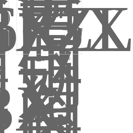
PZL73Y对夹式链轮刀闸阀