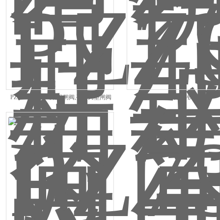
PZ73X不锈钢气动刀闸阀,手动刀型闸阀
Z673X气动铸铁浆液阀