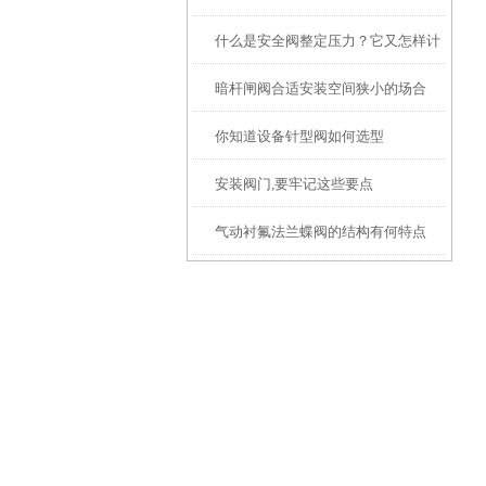
什么是安全阀整定压力？它又怎样计
的区别
暗杆闸阀合适安装空间狭小的场合
算呢？
你知道设备针型阀如何选型
安装阀门,要牢记这些要点
气动衬氟法兰蝶阀的结构有何特点