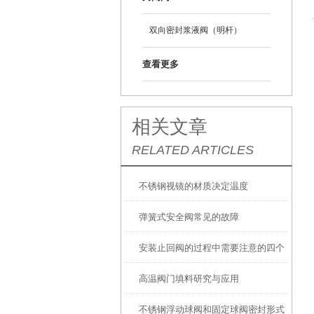
双向密封浆液阀（明杆）
查看更多
相关文章
RELATED ARTICLES
不锈钢视镜的材质决定温度
弹簧式安全阀常见的故障
安装止回阀的过程中需要注意的四个
高温阀门填料研究与应用
要点
不锈钢浮动球阀和固定球阀密封形式