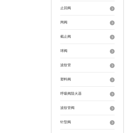
止回阀
闸阀
截止阀
球阀
波纹管
塑料阀
呼吸阀阻火器
波纹管阀
针型阀