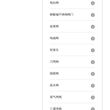
电站阀
耐酸碱不锈钢阀门
旋塞阀
电磁阀
软接头
刀闸阀
隔膜阀
疏水阀
煤气闸阀
三通球阀