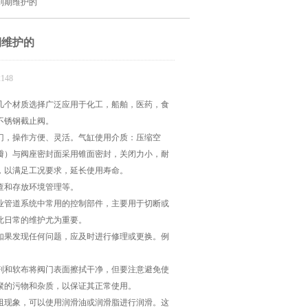
到期维护的
期维护的
148
16等几个材质选择广泛应用于化工，船舶，医药，食
不锈钢截止阀。
，操作方便、灵活。气缸使用介质：压缩空
瓣）与阀座密封面采用锥面密封，关闭力小，耐
，以满足工况要求，延长使用寿命。
查和存放环境管理等。
管道系统中常用的控制部件，主要用于切断或
此日常的维护尤为重要。
果发现任何问题，应及时进行修理或更换。例
和软布将阀门表面擦拭干净，但要注意避免使
聚的污物和杂质，以保证其正常使用。
现象，可以使用润滑油或润滑脂进行润滑。这