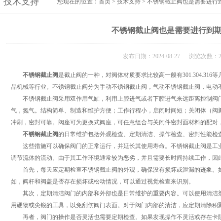
技术支持
您现在的位置：
首页
>
技术支持
> 不锈钢截止阀也是需要进行
不锈钢截止阀也是需要进行到
发布日期：2024-08-27 浏览次数：2
不锈钢截止阀
是截止阀的一种，对阀体材质要求比较高一般有301.304.3
品机械等行业。不锈钢截止阀分为手动不锈钢截止阀，气动不锈钢截止阀，电动
不锈钢截止阀采用双作用气缸，利用上腔进气或者下腔进气来远距离控制阀门
气，氮气。结构简单、制造和维护方便；工作行程小，启闭时间短；关闭体（阀
冲刷，密封可靠。阀座可为更换式阀座，可任意组合与关闭件密封面材料的配对
不锈钢截止阀
的日常维护包括外观检查、定期清洁、操作检查、密封性能检
这些措施可以确保阀门的正常运行，并延长其使用寿命。不锈钢截止阀是工业
调节流体的流动。由于其工作环境通常较为恶劣，并且需要长时间持续工作，因
首先，每天应定期检查不锈钢截止阀的外观，确保没有损坏或泄漏的迹象。如
如，阀杆和阀盖是否存在损坏或松动情况，可以通过视觉检查来识别。
其次，定期清洁阀门的内部和外部也是日常维护的重要内容。可以使用清洁剂
用硬物或尖锐的工具，以免刮伤阀门表面。对于阀门内部的清洁，应定期清除积
再者，阀门的操作是否灵活也需要定期检查。如果发现操作不灵活或存在卡阻