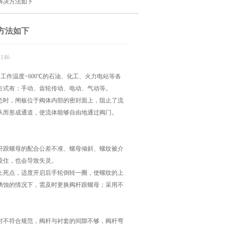
解决方法如下
方法如下
146
500，工作温度<600℃的石油、化工、火力电站等各
方式有：手动、齿轮传动、电动、气动等。
时，闸板位于阀体内部的密封面上，阻止了流
从而形成通道，使流体能够自由地通过阀门。
跟螺母的配合公差不准、螺母倾斜、螺纹被介
咬住，也会导致失灵。
死点，适度开启后手轮倒转一圈，使螺纹的上
锈蚀的情况下，需及时更换阀杆跟螺母；采用不
不符合规范，阀杆与衬套的间隙不够，阀杆弯