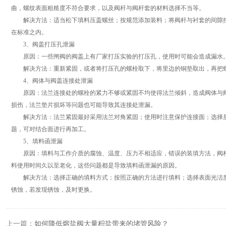
曲，螺纹表面粗糙度不符合要求，以及阀杆与阀杆套的材料选择不当等。
解决方法：适当松下填料压盖螺丝；按规范添加装料；将阀杆与衬套的间隙控
在标准之内。
3、阀盖打压孔泄漏
原因：一些闸阀的阀盖上有厂家打压实验的打压孔，使用时可能会造成漏水。
解决方法：重新紧固，或者将打压孔的螺栓取下，将里边的铜垫取出，再把螺
4、阀体与阀盖连接处泄漏
原因：法兰连接处的螺栓的紧力不够或紧固不均使得法兰倾斜，造成阀体与阀
损伤，法兰垫片损坏等问题也可能导致其连接处泄漏。
解决方法：法兰紧固最好采用法兰对角紧固；使用时注意保护连接面；选择质
题，可对结合面进行再加工。
5、填料函泄漏
原因：填料与工作介质的腐蚀、温度、压力不相适应，错误的装填方法，阀杆
料使用时间久以至老化，这些问题都是导致填料函泄漏的原因。
解决方法：选择正确的填料方式；按照正确的方法进行填料；选择表面光洁度
锈蚀，若发现锈蚀，及时更换。
上一篇：
如何降低熔盐阀大量积盐带来的堵管风险？