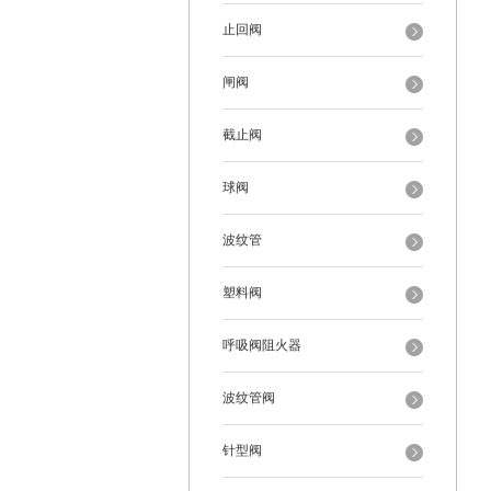
止回阀
闸阀
截止阀
球阀
波纹管
塑料阀
呼吸阀阻火器
波纹管阀
针型阀