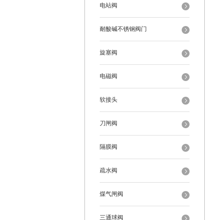
电站阀
耐酸碱不锈钢阀门
旋塞阀
电磁阀
软接头
刀闸阀
隔膜阀
疏水阀
煤气闸阀
三通球阀