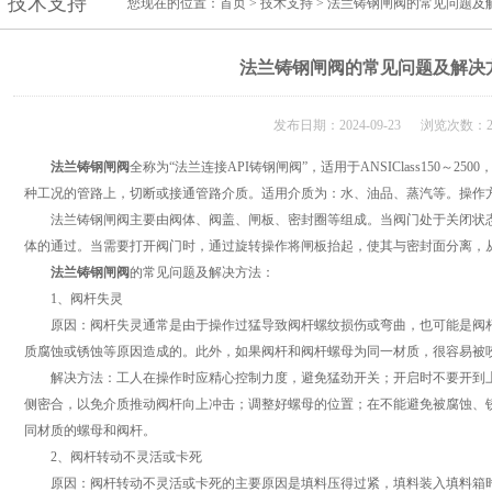
技术支持
您现在的位置：
首页
>
技术支持
> 法兰铸钢闸阀的常见问题及
法兰铸钢闸阀的常见问题及解决
发布日期：2024-09-23 浏览次数：2
法兰铸钢闸阀
全称为“法兰连接API铸钢闸阀”，适用于ANSIClass150～2
种工况的管路上，切断或接通管路介质。适用介质为：水、油品、蒸汽等。操作
法兰铸钢闸阀主要由阀体、阀盖、闸板、密封圈等组成。当阀门处于关闭状态
体的通过。当需要打开阀门时，通过旋转操作将闸板抬起，使其与密封面分离，
法兰铸钢闸阀
的常见问题及解决方法：
1、阀杆失灵
原因：阀杆失灵通常是由于操作过猛导致阀杆螺纹损伤或弯曲，也可能是阀杆
质腐蚀或锈蚀等原因造成的。此外，如果阀杆和阀杆螺母为同一材质，很容易被
解决方法：工人在操作时应精心控制力度，避免猛劲开关；开启时不要开到上
侧密合，以免介质推动阀杆向上冲击；调整好螺母的位置；在不能避免被腐蚀、
同材质的螺母和阀杆。
2、阀杆转动不灵活或卡死
原因：阀杆转动不灵活或卡死的主要原因是填料压得过紧，填料装入填料箱时