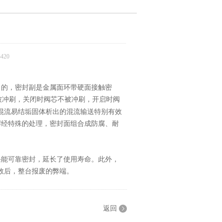
420
目的，密封副是金属面环带硬面接触密
被冲刷，关闭时阀芯不被冲刷，开启时阀
混流易结垢固体析出的混流输送特别有效
焊经特殊的处理，密封面组合成防腐、耐
任能可靠密封，延长了使用寿命。此外，
效后，整台报废的弊端。
返回