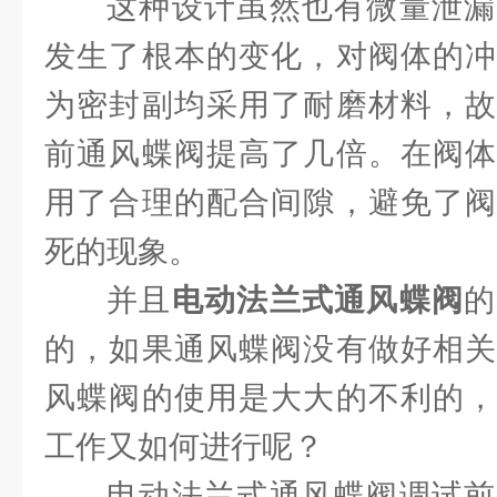
这种设计虽然也有微量泄漏
发生了根本的变化，对阀体的冲
为密封副均采用了耐磨材料，故
前通风蝶阀提高了几倍。在阀体
用了合理的配合间隙，避免了阀
死的现象。
并且
电动法兰式通风蝶阀
的
的，如果通风蝶阀没有做好相关
风蝶阀的使用是大大的不利的，
工作又如何进行呢？
电动法兰式通风蝶阀调试前