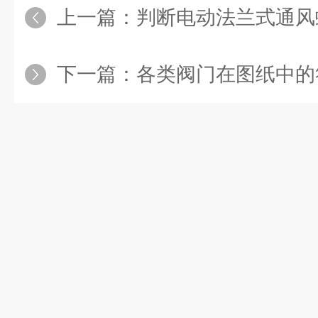
上一篇：
判断电动法兰式通风蝶阀
下一篇：
各类阀门在图纸中的