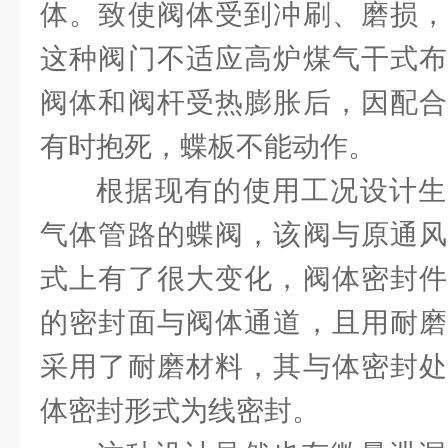
体。致使阀体受到冲刷、磨损，
这种阀门不适应高炉煤气干式布
阀体和阀杆受热膨胀后，因配合
有时抱死，蝶板不能动作。
根据现有的使用工况设计生
气体管路的蝶阀，该阀与原通风
式上有了很大变化，阀体密封件
的密封面与阀体通道，且用耐磨
采用了耐磨材料，其与体密封处
体密封形式为线密封。