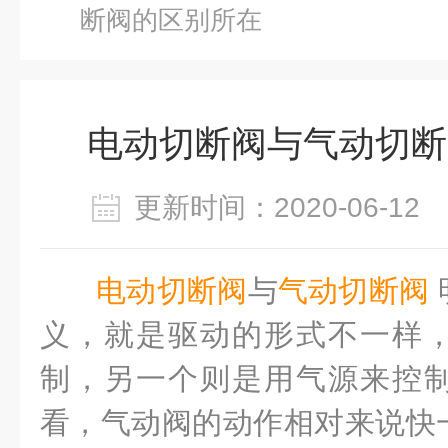
断阀的区别所在
电动切断阀与气动切断
更新时间：2020-06-1
电动切断阀
与
气动切断阀
义，就是驱动的形式不一样
制，另一个则是用气源来控
看，气动阀的动作相对来说快