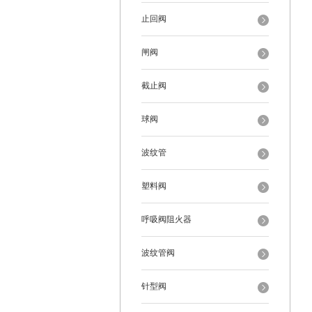
止回阀
闸阀
截止阀
球阀
波纹管
塑料阀
呼吸阀阻火器
波纹管阀
针型阀