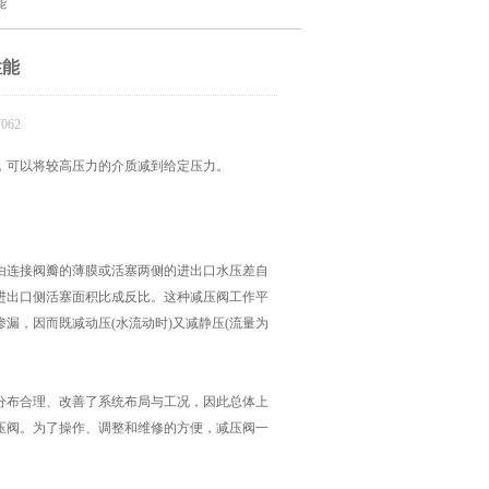
能
性能
062
可以将较高压力的介质减到给定压力。
连接阀瓣的薄膜或活塞两侧的进出口水压差自
进出口侧活塞面积比成反比。这种减压阀工作平
漏，因而既减动压(水流动时)又减静压(流量为
布合理、改善了系统布局与工况，因此总体上
压阀。为了操作、调整和维修的方便，减压阀一