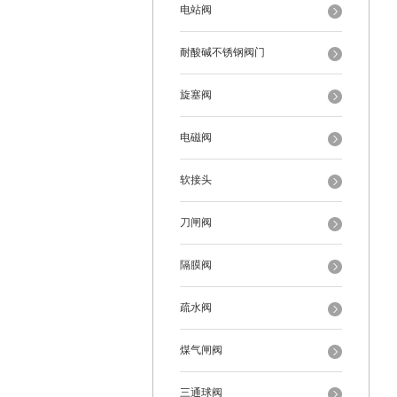
电站阀
耐酸碱不锈钢阀门
旋塞阀
电磁阀
软接头
刀闸阀
隔膜阀
疏水阀
煤气闸阀
三通球阀