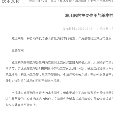
技术支持
您现在的位置：
首页
>
技术支持
> 减压阀的主要作用与基本性
减压阀的主要作用与基本
发布日期：2020-12-16 浏览次数：7
减压阀是一种自动降低管路工作压力的专门装置，作用是在给定减压范围后，
主要作用:
减压阀的作用原理是靠阀内流道对水流的局部阻力降低水压，水压降的范围由
动调节。定比减压原理是利用阀体中浮动活塞的水压比控制，进出口端减压比与
稳无振动；阀体内无弹簧，故无弹簧锈蚀、金属疲劳失效之虑；密封性能良好不渗
0时)；特别是在减压的同时不影响水流量。
水流通过减压阀虽有很大的水头损失，但由于减少了水的浪费并使系统流量分
讲仍是节能的。介质为蒸汽的场合，宜选用先导活塞式减压阀或先导波纹管式减
般应安装在水平管道上。