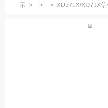
示
> > > XD371X/XD71