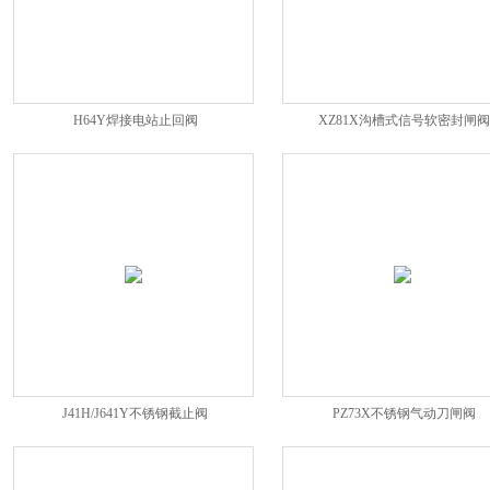
H64Y焊接电站止回阀
XZ81X沟槽式信号软密封闸阀
J41H/J641Y不锈钢截止阀
PZ73X不锈钢气动刀闸阀