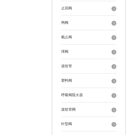
止回阀
闸阀
截止阀
球阀
波纹管
塑料阀
呼吸阀阻火器
波纹管阀
针型阀