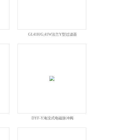
GL41H/G;41W法兰Y型过滤器
DYF-Y淹没式电磁脉冲阀