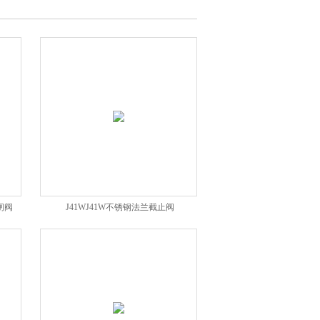
闸阀
J41WJ41W不锈钢法兰截止阀