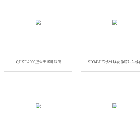
QHXF-2000型全天候呼吸阀
SD343H不锈钢蜗轮伸缩法兰蝶