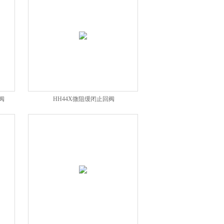
阀
HH44X微阻缓闭止回阀