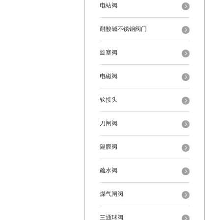
电站阀
耐酸碱不锈钢阀门
旋塞阀
电磁阀
软接头
刀闸阀
隔膜阀
疏水阀
煤气闸阀
三通球阀