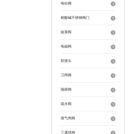
电站阀
耐酸碱不锈钢阀门
旋塞阀
电磁阀
软接头
刀闸阀
隔膜阀
疏水阀
煤气闸阀
三通球阀