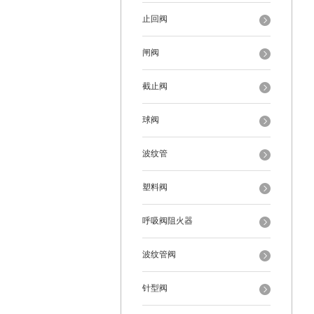
止回阀
闸阀
截止阀
球阀
波纹管
塑料阀
呼吸阀阻火器
波纹管阀
针型阀