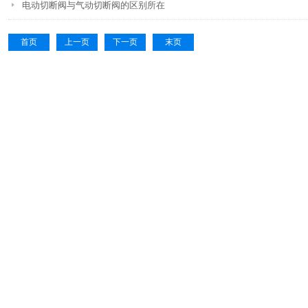
电动切断阀与气动切断阀的区别所在
首页
上一页
下一页
末页