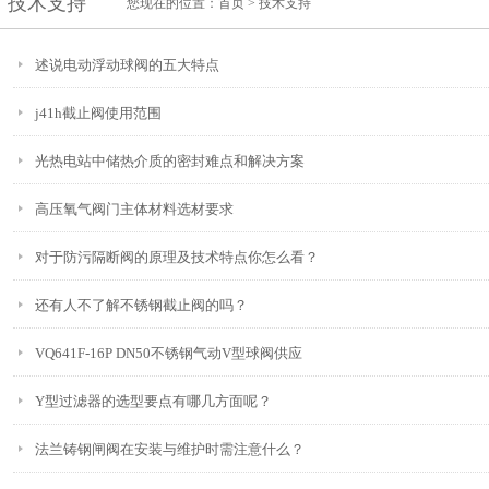
技术支持
您现在的位置：
首页
>
技术支持
述说电动浮动球阀的五大特点
j41h截止阀使用范围
光热电站中储热介质的密封难点和解决方案
高压氧气阀门主体材料选材要求
对于防污隔断阀的原理及技术特点你怎么看？
还有人不了解不锈钢截止阀的吗？
VQ641F-16P DN50不锈钢气动V型球阀供应
Y型过滤器的选型要点有哪几方面呢？
法兰铸钢闸阀在安装与维护时需注意什么？