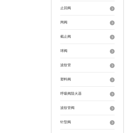
止回阀
闸阀
截止阀
球阀
波纹管
塑料阀
呼吸阀阻火器
波纹管阀
针型阀