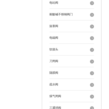
电站阀
耐酸碱不锈钢阀门
旋塞阀
电磁阀
软接头
刀闸阀
隔膜阀
疏水阀
煤气闸阀
三通球阀