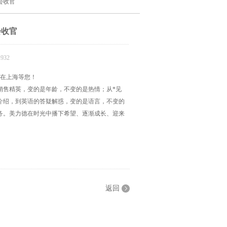
会收官
会收官
932
都在上海等您！
销售精英，变的是年龄，不变的是热情；从*见
介绍，到英语的答疑解惑，变的是语言，不变的
务。美力德在时光中播下希望、逐渐成长、迎来
返回