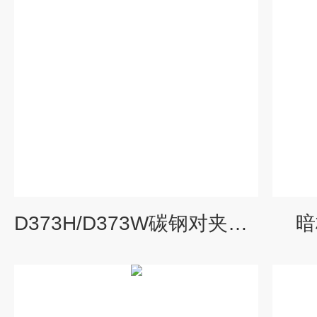
D373H/D373W碳钢对夹蝶式金属硬密封蝶阀价格
暗